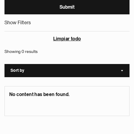
Show Filters
Limpiar todo
Showing 0 results
Sort by
Sort a
No content has been found.