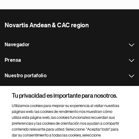
Novartis Andean & CAC region
Navegador
Prensa
Nuestro portafolio
Otras webs
Tu privacidad es importante para nosotros.
Utilizamos cookies para mejorar su experiencia al visitar nuestras
Footer Site Search
páginas web: las cookies de rendimiento nos muestran cómo
utiliza esta página web, las cookies funcionales recuerdan sus
preferencias y las cookies de orientación nos ayudan a compartir
contenido relevante para usted. Seleccione: "Aceptar todo" para
dar su consentimiento a todas las cookies, seleccione