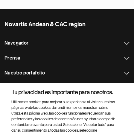
Novartis Andean & CAC region
Navegador
Prensa
Nuestro portafolio
Otras webs
Tu privacidad es importante para nosotros.
Utilizamos cookies para mejorar su experiencia al visitar nuestras
Footer Site Search
páginas web: las cookies de rendimiento nos muestran cómo
utiliza esta página web, las cookies funcionales recuerdan sus
preferencias y las cookies de orientación nos ayudan a compartir
contenido relevante para usted. Seleccione: "Aceptar todo" para
dar su consentimiento a todas las cookies, seleccione