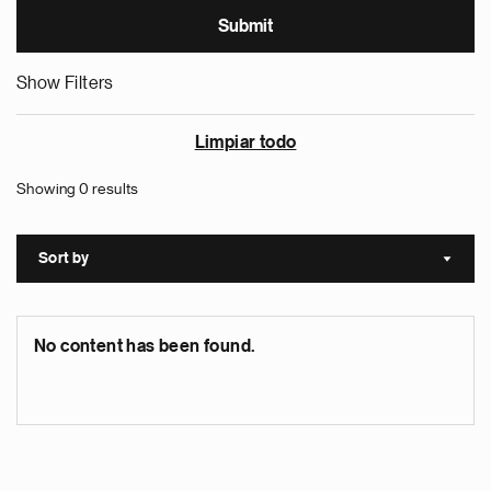
Show Filters
Limpiar todo
Showing 0 results
Sort by
Sort a
No content has been found.