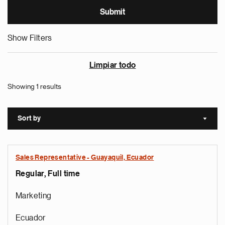
Show Filters
Limpiar todo
Showing 1 results
Sort by
Sort a
Sales Representative - Guayaquil, Ecuador
Regular, Full time
Marketing
Ecuador