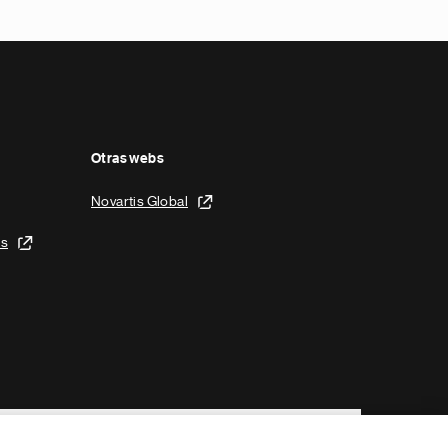
Otras webs
Novartis Global
is