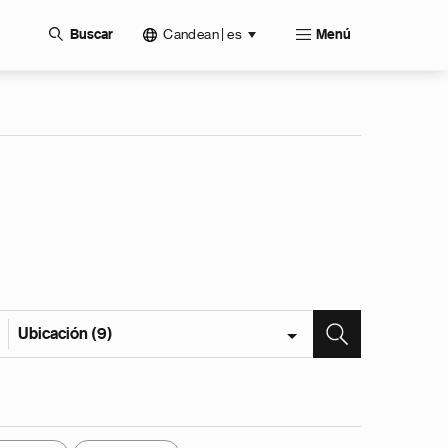
Candean | es
Buscar
Menú
Ubicación (9)