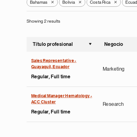
Bahamas
Bolivia
Costa Rica
Ecua
X
X
X
Showing 2 results
Título profesional
Negocio
Ordenar a
Sales Representative -
Guayaquil, Ecuador
Marketing
Regular, Full time
Medical Manager Hematology -
ACC Cluster
Research
Regular, Full time