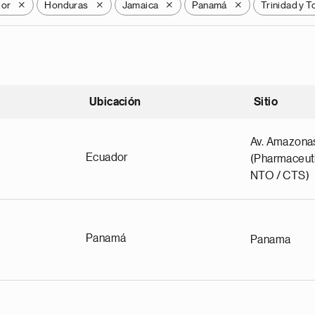
dor
Honduras
Jamaica
Panamá
Trinidad y 
X
X
X
X
Ubicación
Sitio
scendente
Av. Amazona
Ecuador
(Pharmaceuti
NTO / CTS)
Panamá
Panama