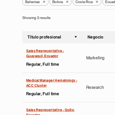
Bahamas
Bolivia
Costa Rica
Ecua
X
X
X
Showing 3 results
Título profesional
Negocio
Ordenar a
Sales Representative -
Guayaquil, Ecuador
Marketing
Regular, Full time
Medical Manager Hematology -
ACC Cluster
Research
Regular, Full time
Sales Representative - Quito,