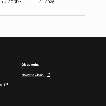
cals / GDD /
Jul 24, 2026
Otras webs
Novartis Global
is