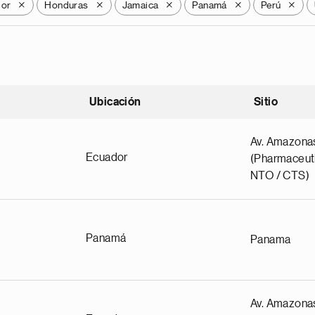
dor
Honduras
Jamaica
Panamá
Perú
X
X
X
X
X
Ubicación
Sitio
scendente
Av. Amazona
Ecuador
(Pharmaceuti
NTO / CTS)
Panamá
Panama
Av. Amazona