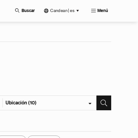
Candean | es
Buscar
Menú
Ubicación (10)