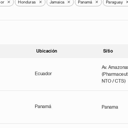
dor
Honduras
Jamaica
Panamá
Paraguay
X
X
X
X
Ubicación
Sitio
scendente
Av. Amazona
Ecuador
(Pharmaceuti
NTO / CTS)
Panamá
Panama