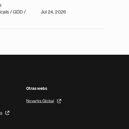
s
cals / GDD /
Jul 24, 2026
Otras webs
Novartis Global
is