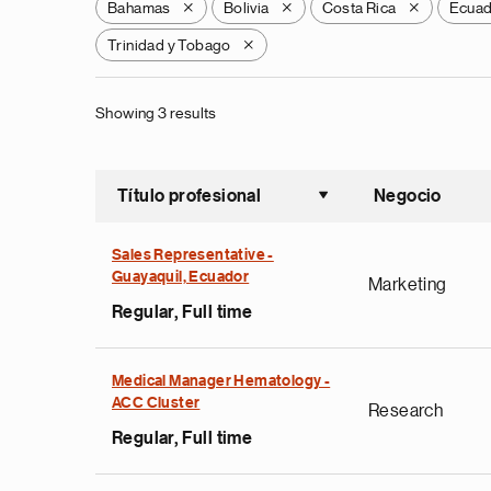
Bahamas
Bolivia
Costa Rica
Ecua
X
X
X
Trinidad y Tobago
X
Showing 3 results
Título profesional
Negocio
Ordenar a
Sales Representative -
Guayaquil, Ecuador
Marketing
Regular, Full time
Medical Manager Hematology -
ACC Cluster
Research
Regular, Full time