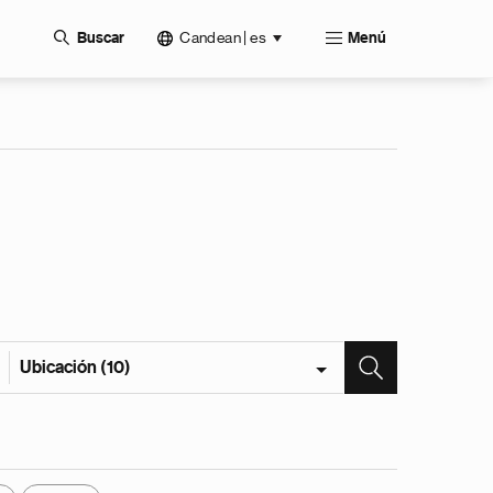
Candean | es
Buscar
Menú
Ubicación (10)