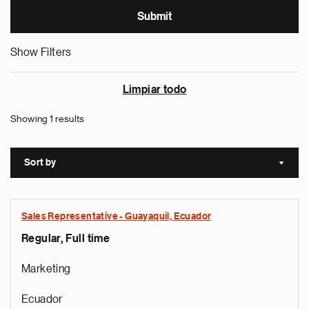
Show Filters
Limpiar todo
Showing 1 results
Sort by
Sort a
Sales Representative - Guayaquil, Ecuador
Regular, Full time
Marketing
Ecuador