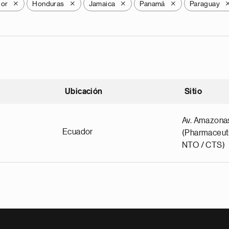
dor
Honduras
Jamaica
Panamá
Paraguay
X
X
X
X
Ubicación
Sitio
scendente
Av. Amazona
Ecuador
(Pharmaceuti
NTO / CTS)