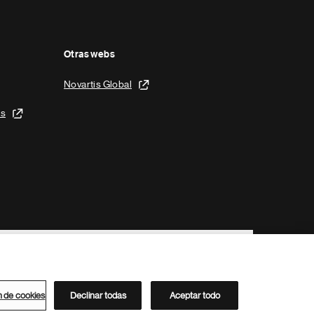
Otras webs
Novartis Global
is
n de cookies
Declinar todas
Aceptar todo
Directorio de Novartis