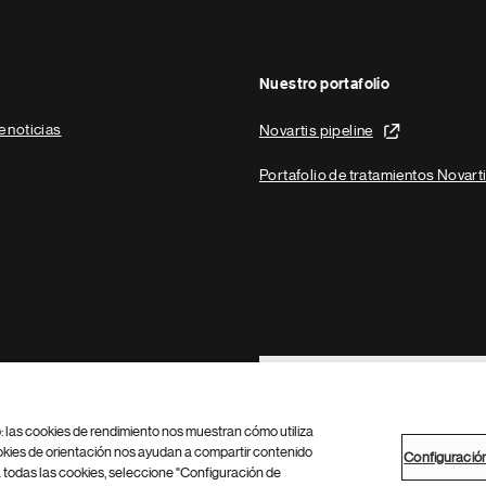
Nuestro portafolio
e noticias
Novartis pipeline
Portafolio de tratamientos Novart
Footer Site Search
b: las cookies de rendimiento nos muestran cómo utiliza
okies de orientación nos ayudan a compartir contenido
Configuració
 todas las cookies, seleccione "Configuración de