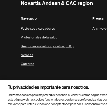
Novartis Andean & CAC region
Navegador
Prensa
Pacientes y cuidadores
Archivo d
Profesionales de la salud
Responsabilidad corporativa (ESG)
Noticias
Carreras
Tu privacidad es importante para nosotros.
Utilizamos cookies para mejorar su experiencia al visitar nuestras páginas we
esta página web, las cookies funcionales recuerdan sus preferencias y las co
relevante para usted. Seleccione: "Aceptar todo" para dar su consentimiento a
Parte
© 2026 Novartis AG