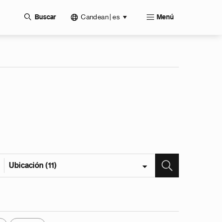
Candean | es
Buscar
Menú
Ubicación (11)