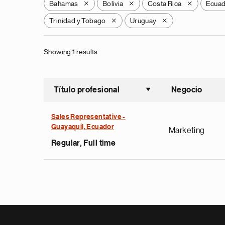
Bahamas
Bolivia
Costa Rica
Ecua
X
X
X
Trinidad y Tobago
Uruguay
X
X
Showing 1 results
Título profesional
Negocio
Ordenar a
Sales Representative -
Guayaquil, Ecuador
Marketing
Regular, Full time