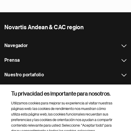
Novartis Andean & CAC region
Navegador
Prensa
Nuestro portafolio
Otras webs
Tu privacidad es importante para nosotros.
Utilizamos cookies para mejorar su experiencia al visitar nuestras
Footer Site Search
páginas web: las cookies de rendimiento nos muestran cómo
utiliza esta página web, las cookies funcionales recuerdan sus
preferencias y las cookies de orientación nos ayudan a compartir
contenido relevante para usted. Seleccione: "Aceptar todo" para
dar su consentimiento a todas las cookies, seleccione