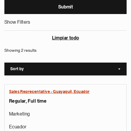
Show Filters
Limpiar todo
Showing 2 results
Sort by
Sort a
Sales Representative - Guayaquil, Ecuador
Regular, Full time
Marketing
Ecuador