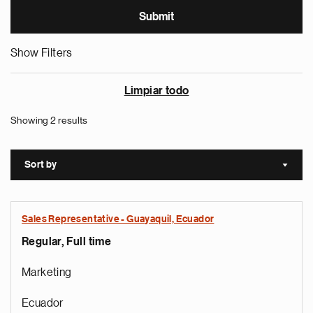
Show Filters
Limpiar todo
Showing 2 results
Sort by
Sort a
Sales Representative - Guayaquil, Ecuador
Regular, Full time
Marketing
Ecuador