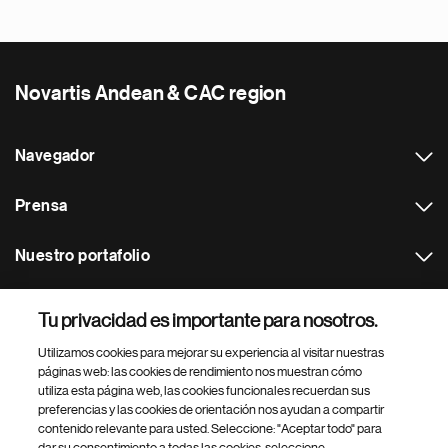
Novartis Andean & CAC region
Navegador
Prensa
Nuestro portafolio
Otras webs
Tu privacidad es importante para nosotros.
Utilizamos cookies para mejorar su experiencia al visitar nuestras
Footer Site Search
páginas web: las cookies de rendimiento nos muestran cómo
utiliza esta página web, las cookies funcionales recuerdan sus
preferencias y las cookies de orientación nos ayudan a compartir
contenido relevante para usted. Seleccione: "Aceptar todo" para
dar su consentimiento a todas las cookies, seleccione