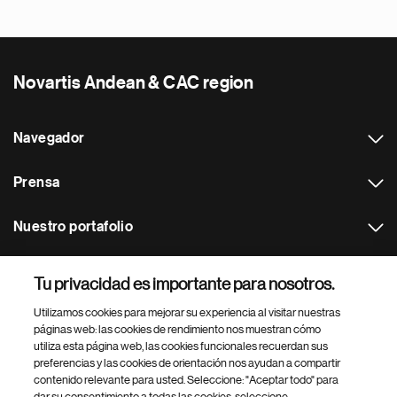
Novartis Andean & CAC region
Navegador
Prensa
Nuestro portafolio
Otras webs
Tu privacidad es importante para nosotros.
Utilizamos cookies para mejorar su experiencia al visitar nuestras
Footer Site Search
páginas web: las cookies de rendimiento nos muestran cómo
utiliza esta página web, las cookies funcionales recuerdan sus
preferencias y las cookies de orientación nos ayudan a compartir
contenido relevante para usted. Seleccione: "Aceptar todo" para
dar su consentimiento a todas las cookies, seleccione