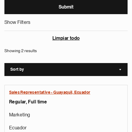
Show Filters
Limpiar todo
Showing 2 results
Sort by
Sort a
Sales Representative - Guayaquil, Ecuador
Regular, Full time
Marketing
Ecuador