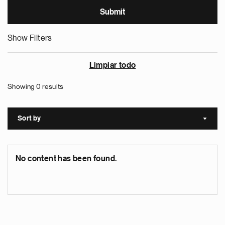
Show Filters
Limpiar todo
Showing 0 results
Sort by
Sort a
No content has been found.