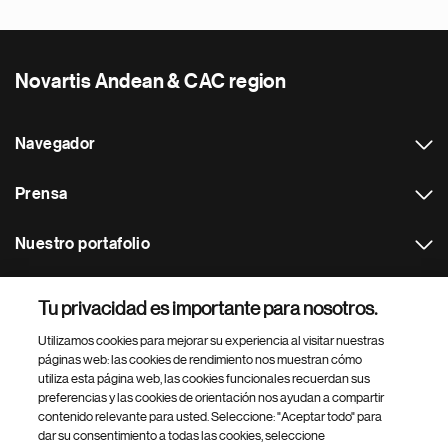
Novartis Andean & CAC region
Navegador
Prensa
Nuestro portafolio
Otras webs
Tu privacidad es importante para nosotros.
Utilizamos cookies para mejorar su experiencia al visitar nuestras
Footer Site Search
páginas web: las cookies de rendimiento nos muestran cómo
utiliza esta página web, las cookies funcionales recuerdan sus
preferencias y las cookies de orientación nos ayudan a compartir
contenido relevante para usted. Seleccione: "Aceptar todo" para
dar su consentimiento a todas las cookies, seleccione