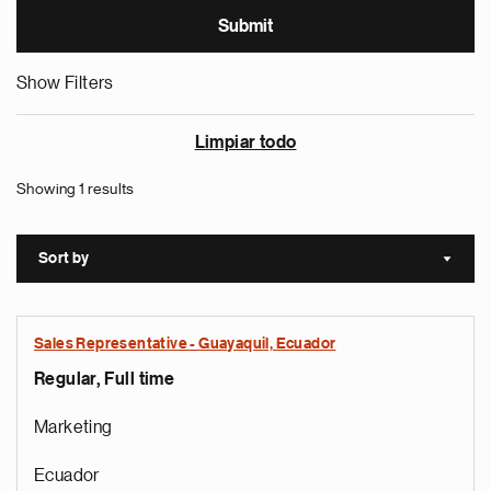
Show Filters
Limpiar todo
Showing 1 results
Sort by
Sort a
Sales Representative - Guayaquil, Ecuador
Regular, Full time
Marketing
Ecuador