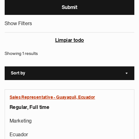
Show Filters
Limpiar todo
Showing 1 results
Sort by
Sort a
Sales Representative - Guayaquil, Ecuador
Regular, Full time
Marketing
Ecuador