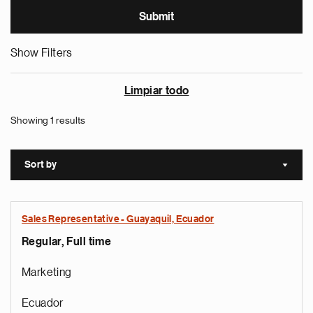
Show Filters
Limpiar todo
Showing 1 results
Sort by
Sort a
Sales Representative - Guayaquil, Ecuador
Regular, Full time
Marketing
Ecuador