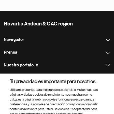
Novartis Andean & CAC region
Navegador
Prensa
Nuestro portafolio
Otras webs
Tu privacidad es importante para nosotros.
Utilizamos cookies para mejorar su experiencia al visitar nuestras
Footer Site Search
páginas web: las cookies de rendimiento nos muestran cómo
utiliza esta página web, las cookies funcionales recuerdan sus
preferencias y las cookies de orientación nos ayudan a compartir
contenido relevante para usted. Seleccione: "Aceptar todo" para
dar su consentimiento a todas las cookies, seleccione