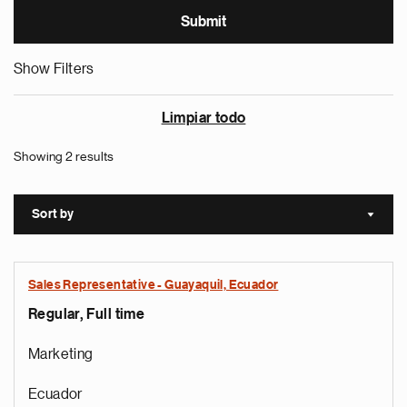
Show Filters
Limpiar todo
Showing 2 results
Sort by
Sort a
Sales Representative - Guayaquil, Ecuador
Regular, Full time
Marketing
Ecuador