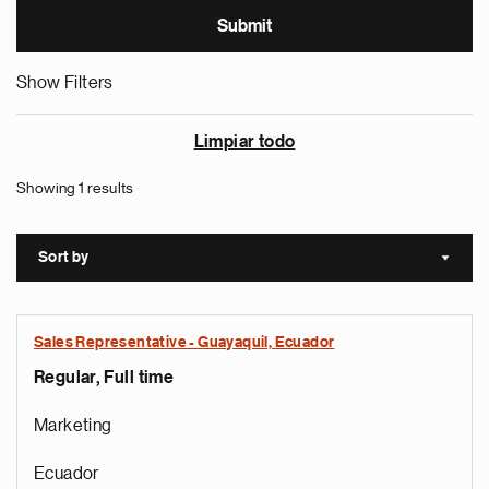
Show Filters
Limpiar todo
Showing 1 results
Sort by
Sort a
Sales Representative - Guayaquil, Ecuador
Regular, Full time
Marketing
Ecuador