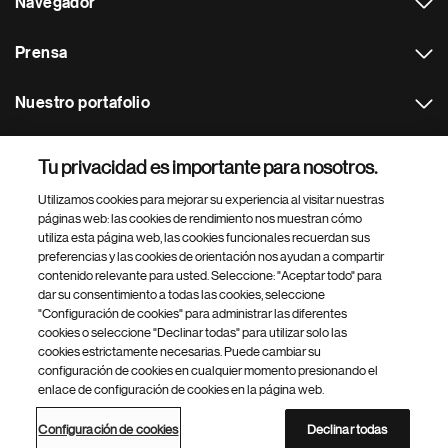
Navegador
Prensa
Nuestro portafolio
Otras webs
Tu privacidad es importante para nosotros.
Utilizamos cookies para mejorar su experiencia al visitar nuestras
Footer Site Search
páginas web: las cookies de rendimiento nos muestran cómo
utiliza esta página web, las cookies funcionales recuerdan sus
preferencias y las cookies de orientación nos ayudan a compartir
contenido relevante para usted. Seleccione: "Aceptar todo" para
dar su consentimiento a todas las cookies, seleccione
"Configuración de cookies" para administrar las diferentes
cookies o seleccione "Declinar todas" para utilizar solo las
cookies estrictamente necesarias. Puede cambiar su
Parte
© 2026 Novartis AG
configuración de cookies en cualquier momento presionando el
inferior
enlace de configuración de cookies en la página web.
Política de privacidad
Términos de uso
Accesibilidad
del
Configuración de cookies
Mapa del sitio
pie
Configuración de cookies
Declinar todas
de