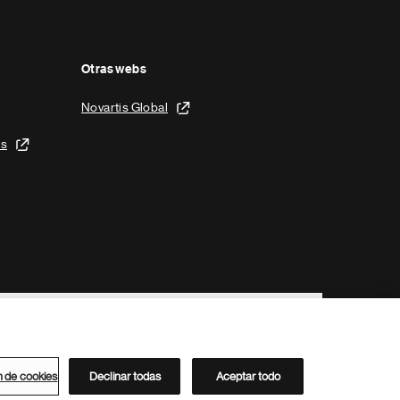
Otras webs
Novartis Global
is
n de cookies
Declinar todas
Aceptar todo
Directorio de Novartis