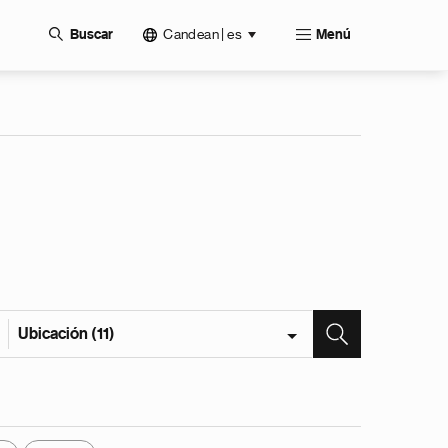
Candean | es
Buscar
Menú
Ubicación (11)