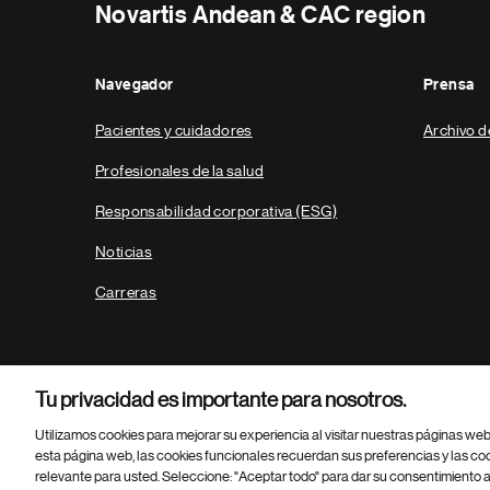
Novartis Andean & CAC region
Navegador
Prensa
Pacientes y cuidadores
Archivo d
Profesionales de la salud
Responsabilidad corporativa (ESG)
Noticias
Carreras
Tu privacidad es importante para nosotros.
Utilizamos cookies para mejorar su experiencia al visitar nuestras páginas we
esta página web, las cookies funcionales recuerdan sus preferencias y las co
relevante para usted. Seleccione: "Aceptar todo" para dar su consentimiento a
Parte
© 2026 Novartis AG