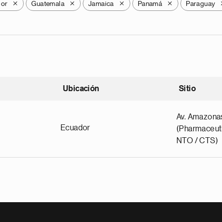
dor
Guatemala
Jamaica
Panamá
Paraguay
X
X
X
X
Ubicación
Sitio
scendente
Av. Amazona
Ecuador
(Pharmaceuti
NTO / CTS)