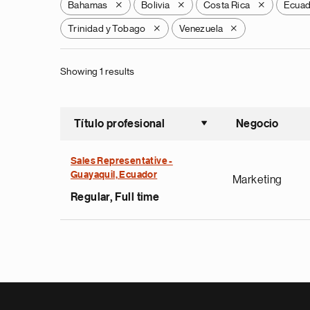
Bahamas
Bolivia
Costa Rica
Ecua
X
X
X
Trinidad y Tobago
Venezuela
X
X
Showing 1 results
Título profesional
Negocio
Ordenar a
Sales Representative -
Guayaquil, Ecuador
Marketing
Regular, Full time