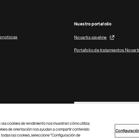
Nuestro portafolio
e noticias
Novartis pipeline
Portafolio de tratamientos Novart
Footer Site Search
b: las cookies de rendimiento nos muestran cómo utiliza
okies de orientación nos ayudan a compartir contenido
Configuració
 todas las cookies, seleccione "Configuración de