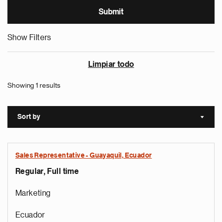
Show Filters
Limpiar todo
Showing 1 results
Sort by
Sort a
Sales Representative - Guayaquil, Ecuador
Regular, Full time
Marketing
Ecuador