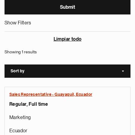
Show Filters
Limpiar todo
Showing 1 results
Sort by
Sort a
Sales Representative - Guayaquil, Ecuador
Regular, Full time
Marketing
Ecuador