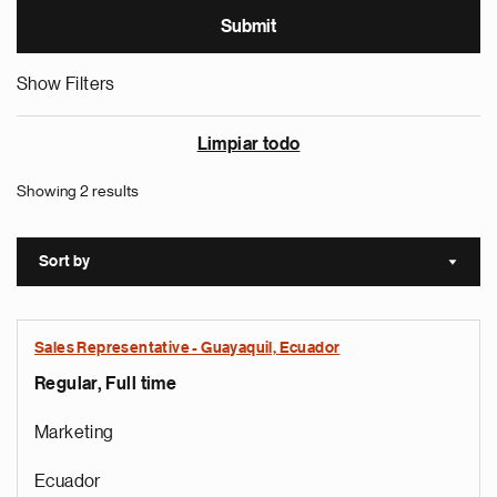
Show Filters
Limpiar todo
Showing 2 results
Sort by
Sort a
Sales Representative - Guayaquil, Ecuador
Regular, Full time
Marketing
Ecuador