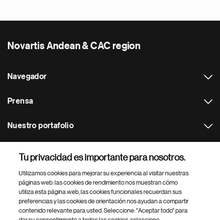
Novartis Andean & CAC region
Navegador
Prensa
Nuestro portafolio
Otras webs
Tu privacidad es importante para nosotros.
Utilizamos cookies para mejorar su experiencia al visitar nuestras
Footer Site Search
páginas web: las cookies de rendimiento nos muestran cómo
utiliza esta página web, las cookies funcionales recuerdan sus
preferencias y las cookies de orientación nos ayudan a compartir
contenido relevante para usted. Seleccione: "Aceptar todo" para
dar su consentimiento a todas las cookies, seleccione