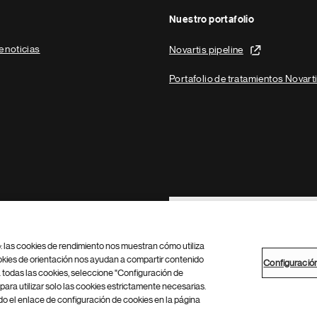
Nuestro portafolio
e noticias
Novartis pipeline
Portafolio de tratamientos Novart
Footer Site Search
b: las cookies de rendimiento nos muestran cómo utiliza
okies de orientación nos ayudan a compartir contenido
Configuració
 todas las cookies, seleccione "Configuración de
para utilizar solo las cookies estrictamente necesarias.
Configuración de cookies
Mapa del sitio
 el enlace de configuración de cookies en la página