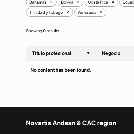
Bahamas
Bolivia
Costa Rica
Ecua
X
X
X
Trinidad y Tobago
Venezuela
X
X
Showing 0 results
Título profesional
Negocio
Ordenar a
No content has been found.
Novartis Andean & CAC region