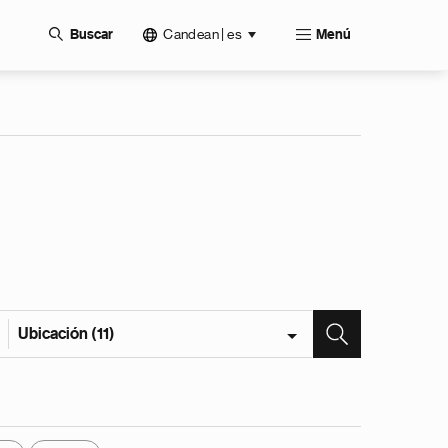
Candean | es
Buscar
Menú
Ubicación (11)