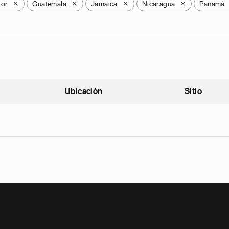
dor
Guatemala
Jamaica
Nicaragua
Panamá
X
X
X
X
Ubicación
Sitio
scendente