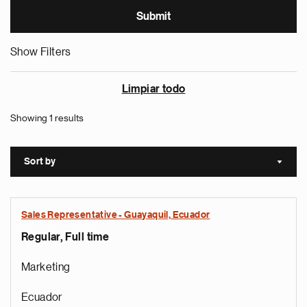
Show Filters
Limpiar todo
Showing 1 results
Sort by
Sort a
Sales Representative - Guayaquil, Ecuador
Regular, Full time
Marketing
Ecuador