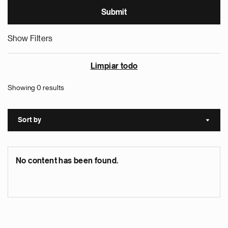
Show Filters
Limpiar todo
Showing 0 results
Sort by
Sort a
No content has been found.