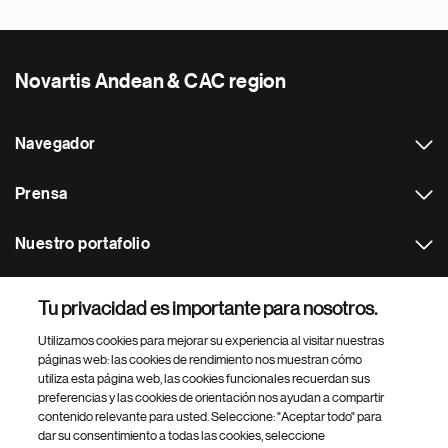
Novartis Andean & CAC region
Navegador
Prensa
Nuestro portafolio
Otras webs
Tu privacidad es importante para nosotros.
Utilizamos cookies para mejorar su experiencia al visitar nuestras
Footer Site Search
páginas web: las cookies de rendimiento nos muestran cómo
utiliza esta página web, las cookies funcionales recuerdan sus
preferencias y las cookies de orientación nos ayudan a compartir
contenido relevante para usted. Seleccione: "Aceptar todo" para
dar su consentimiento a todas las cookies, seleccione