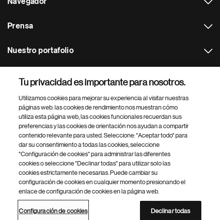
Navegador
Prensa
Nuestro portafolio
Otras webs
Tu privacidad es importante para nosotros.
Utilizamos cookies para mejorar su experiencia al visitar nuestras
Footer Site Search
páginas web: las cookies de rendimiento nos muestran cómo
utiliza esta página web, las cookies funcionales recuerdan sus
preferencias y las cookies de orientación nos ayudan a compartir
contenido relevante para usted. Seleccione: "Aceptar todo" para
dar su consentimiento a todas las cookies, seleccione
"Configuración de cookies" para administrar las diferentes
cookies o seleccione "Declinar todas" para utilizar solo las
cookies estrictamente necesarias. Puede cambiar su
Parte
© 2026 Novartis AG
configuración de cookies en cualquier momento presionando el
inferior
enlace de configuración de cookies en la página web.
Política de privacidad
Términos de uso
Accesibilidad
del
Configuración de cookies
Mapa del sitio
pie
Configuración de cookies
Declinar todas
de