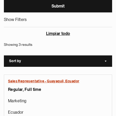
Show Filters
Limpiar todo
Showing 3 results
Sort by
Sort a
Sales Representative - Guayaquil, Ecuador
Regular, Full time
Marketing
Ecuador