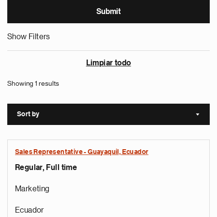
Show Filters
Limpiar todo
Showing 1 results
Sort by
Sort a
Sales Representative - Guayaquil, Ecuador
Regular, Full time
Marketing
Ecuador