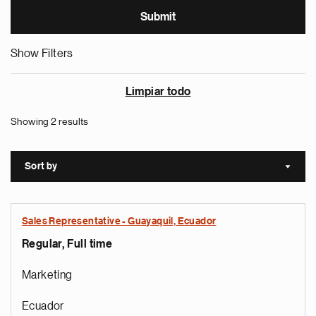
Show Filters
Limpiar todo
Showing 2 results
Sort by
Sort a
Sales Representative - Guayaquil, Ecuador
Regular, Full time
Marketing
Ecuador