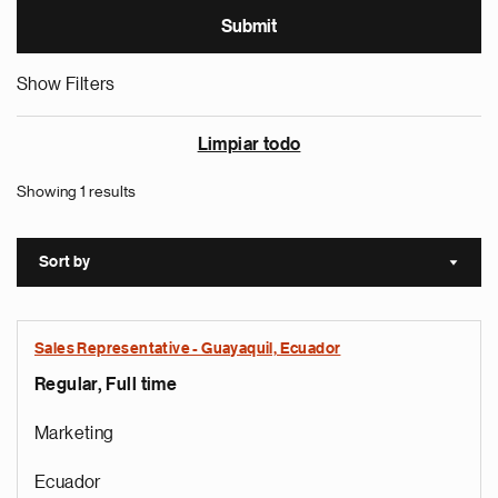
Show Filters
Limpiar todo
Showing 1 results
Sort by
Sort a
Sales Representative - Guayaquil, Ecuador
Regular, Full time
Marketing
Ecuador