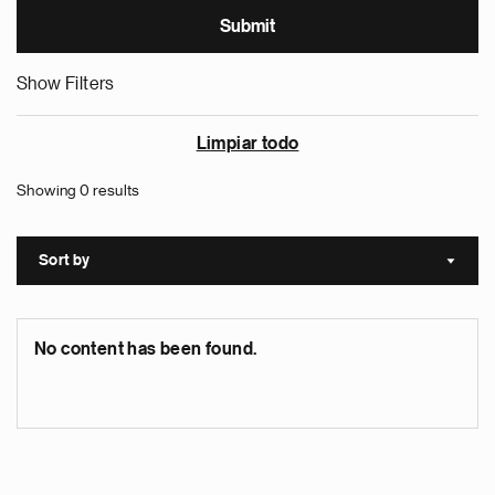
Show Filters
Limpiar todo
Showing 0 results
Sort by
Sort a
No content has been found.