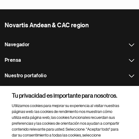
Novartis Andean & CAC region
Navegador
Prensa
Nuestro portafolio
Otras webs
Tu privacidad es importante para nosotros.
Utilizamos cookies para mejorar su experiencia al visitar nuestras
Footer Site Search
páginas web: las cookies de rendimiento nos muestran cómo
utiliza esta página web, las cookies funcionales recuerdan sus
preferencias y las cookies de orientación nos ayudan a compartir
contenido relevante para usted. Seleccione: "Aceptar todo" para
dar su consentimiento a todas las cookies, seleccione