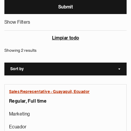
Show Filters
Limpiar todo
Showing 2 results
Sort by
Sort a
Sales Representative - Guayaquil, Ecuador
Regular, Full time
Marketing
Ecuador