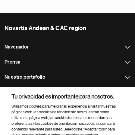
Novartis Andean & CAC region
Navegador
Prensa
Nuestro portafolio
Otras webs
Tu privacidad es importante para nosotros.
Utilizamos cookies para mejorar su experiencia al visitar nuestras
Footer Site Search
páginas web: las cookies de rendimiento nos muestran cómo
utiliza esta página web, las cookies funcionales recuerdan sus
preferencias y las cookies de orientación nos ayudan a compartir
contenido relevante para usted. Seleccione: "Aceptar todo" para
dar su consentimiento a todas las cookies, seleccione