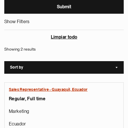
Show Filters
Limpiar todo
Showing 2 results
Sort by
Sort a
Sales Representative - Guayaquil, Ecuador
Regular, Full time
Marketing
Ecuador