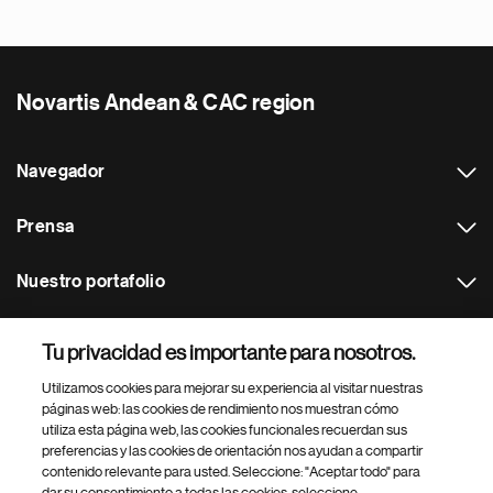
Novartis Andean & CAC region
Navegador
Prensa
Nuestro portafolio
Otras webs
Tu privacidad es importante para nosotros.
Utilizamos cookies para mejorar su experiencia al visitar nuestras
Footer Site Search
páginas web: las cookies de rendimiento nos muestran cómo
utiliza esta página web, las cookies funcionales recuerdan sus
preferencias y las cookies de orientación nos ayudan a compartir
contenido relevante para usted. Seleccione: "Aceptar todo" para
dar su consentimiento a todas las cookies, seleccione