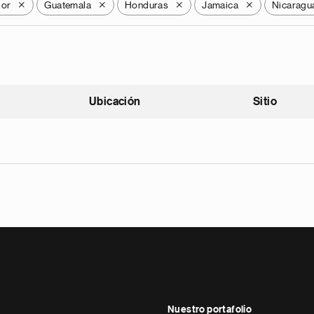
dor
Guatemala
Honduras
Jamaica
Nicaragu
X
X
X
X
Ubicación
Sitio
scendente
Nuestro portafolio