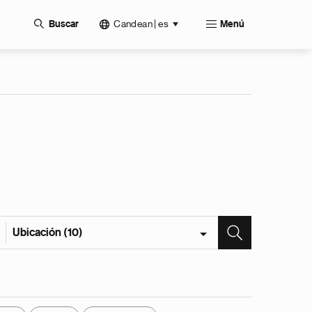
Candean | es
Buscar
Menú
Ubicación (10)