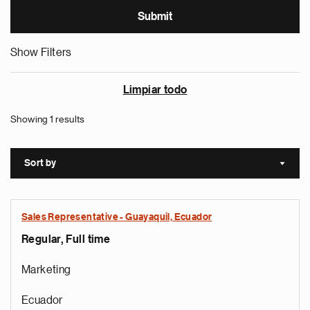
Show Filters
Limpiar todo
Showing 1 results
Sort by
Sort a
Sales Representative - Guayaquil, Ecuador
Regular, Full time
Marketing
Ecuador