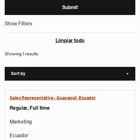
Show Filters
Limpiar todo
Showing 1 results
Sort by
Sort a
Sales Representative - Guayaquil, Ecuador
Regular, Full time
Marketing
Ecuador