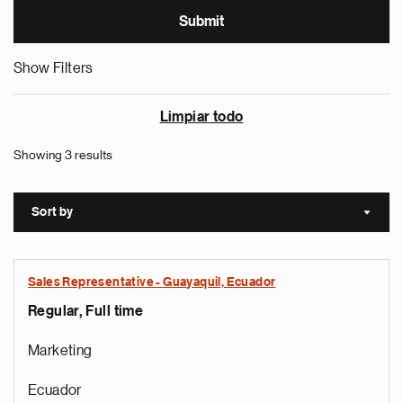
Show Filters
Limpiar todo
Showing 3 results
Sort by
Sort a
Sales Representative - Guayaquil, Ecuador
Regular, Full time
Marketing
Ecuador