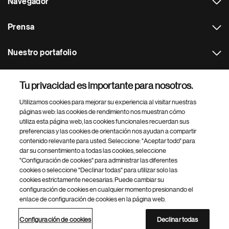
Navegador
Prensa
Nuestro portafolio
Otras webs
Tu privacidad es importante para nosotros.
Utilizamos cookies para mejorar su experiencia al visitar nuestras
Footer Site Search
páginas web: las cookies de rendimiento nos muestran cómo
utiliza esta página web, las cookies funcionales recuerdan sus
preferencias y las cookies de orientación nos ayudan a compartir
contenido relevante para usted. Seleccione: "Aceptar todo" para
dar su consentimiento a todas las cookies, seleccione
"Configuración de cookies" para administrar las diferentes
cookies o seleccione "Declinar todas" para utilizar solo las
cookies estrictamente necesarias. Puede cambiar su
Parte
© 2026 Novartis AG
configuración de cookies en cualquier momento presionando el
inferior
enlace de configuración de cookies en la página web.
Política de privacidad
Términos de uso
Accesibilidad
del
Configuración de cookies
Mapa del sitio
pie
Configuración de cookies
Declinar todas
de