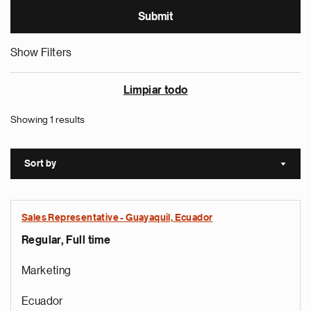
Show Filters
Limpiar todo
Showing 1 results
Sort by
Sort a
Sales Representative - Guayaquil, Ecuador
Regular, Full time
Marketing
Ecuador