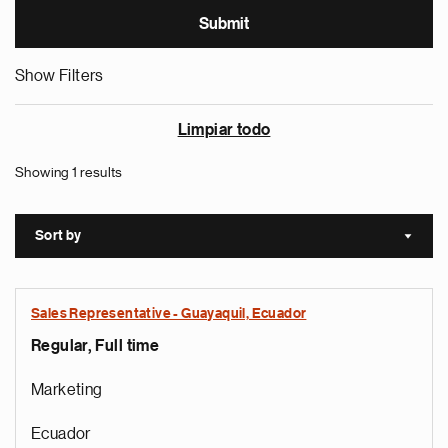
Show Filters
Limpiar todo
Showing 1 results
Sort by
Sort a
Sales Representative - Guayaquil, Ecuador
Regular, Full time
Marketing
Ecuador