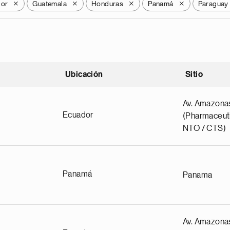
dor
Guatemala
Honduras
Panamá
Paraguay
X
X
X
X
Ubicación
Sitio
scendente
Av. Amazona
Ecuador
(Pharmaceuti
NTO / CTS)
Panamá
Panama
Av. Amazona