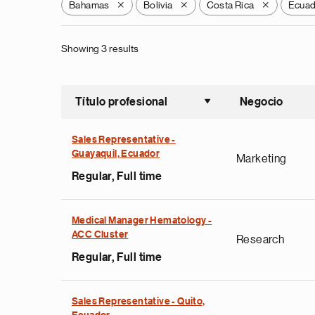
Bahamas
Bolivia
Costa Rica
Ecua
X
X
X
Showing 3 results
Título profesional
Negocio
Ordenar a
Sales Representative -
Guayaquil, Ecuador
Marketing
Regular, Full time
Medical Manager Hematology -
ACC Cluster
Research
Regular, Full time
Sales Representative - Quito,