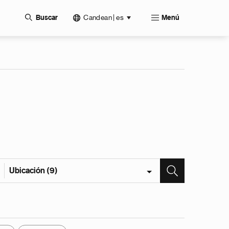
Candean | es
Buscar
Menú
Ubicación (9)