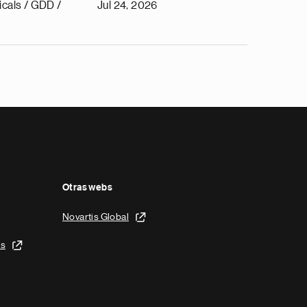
cals / GDD /
Jul 24, 2026
Otras webs
Novartis Global
is