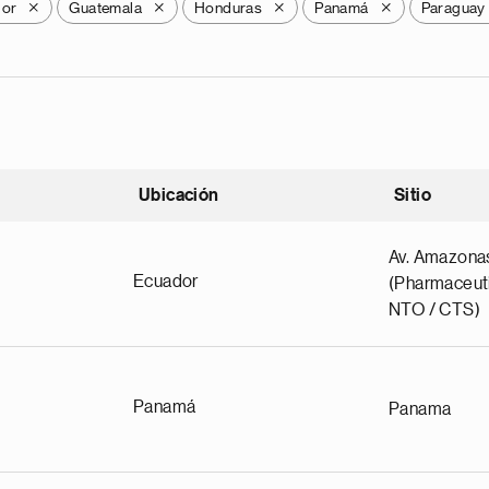
dor
Guatemala
Honduras
Panamá
Paraguay
X
X
X
X
Ubicación
Sitio
scendente
Av. Amazona
Ecuador
(Pharmaceuti
NTO / CTS)
Panamá
Panama