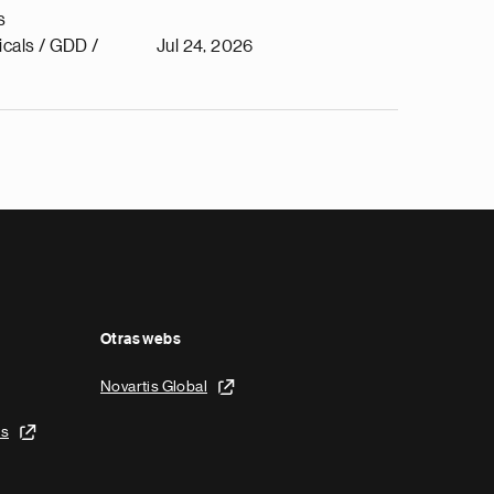
s
cals / GDD /
Jul 24, 2026
Otras webs
Novartis Global
is