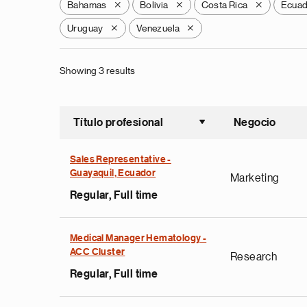
Bahamas
Bolivia
Costa Rica
Ecua
X
X
X
Uruguay
Venezuela
X
X
Showing 3 results
Título profesional
Negocio
Ordenar a
Sales Representative -
Guayaquil, Ecuador
Marketing
Regular, Full time
Medical Manager Hematology -
ACC Cluster
Research
Regular, Full time