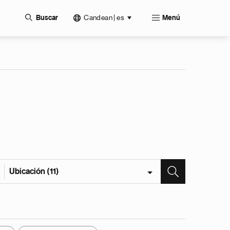
Candean | es
Buscar
Menú
Ubicación (11)