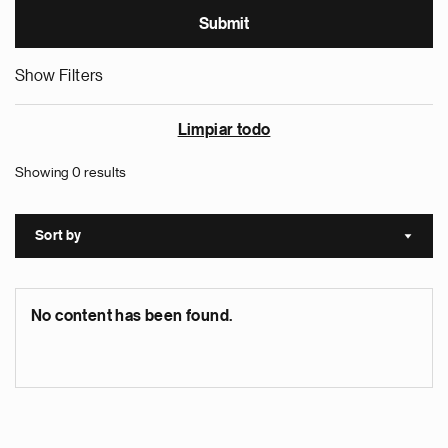
Show Filters
Limpiar todo
Showing 0 results
Sort by
Sort a
No content has been found.