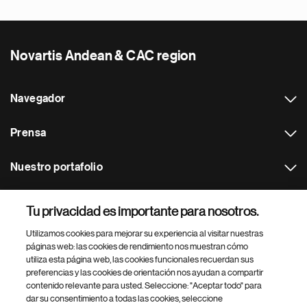
Novartis Andean & CAC region
Navegador
Prensa
Nuestro portafolio
Otras webs
Tu privacidad es importante para nosotros.
Utilizamos cookies para mejorar su experiencia al visitar nuestras
Footer Site Search
páginas web: las cookies de rendimiento nos muestran cómo
utiliza esta página web, las cookies funcionales recuerdan sus
preferencias y las cookies de orientación nos ayudan a compartir
contenido relevante para usted. Seleccione: "Aceptar todo" para
dar su consentimiento a todas las cookies, seleccione