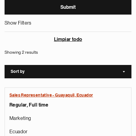
Show Filters
Limpiar todo
Showing 2 results
Sort by
Sort a
Sales Representative - Guayaquil, Ecuador
Regular, Full time
Marketing
Ecuador