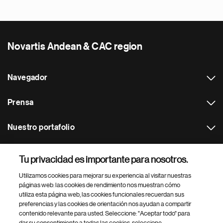
Novartis Andean & CAC region
Navegador
Prensa
Nuestro portafolio
Otras webs
Tu privacidad es importante para nosotros.
Utilizamos cookies para mejorar su experiencia al visitar nuestras
Footer Site Search
páginas web: las cookies de rendimiento nos muestran cómo
utiliza esta página web, las cookies funcionales recuerdan sus
preferencias y las cookies de orientación nos ayudan a compartir
contenido relevante para usted. Seleccione: "Aceptar todo" para
dar su consentimiento a todas las cookies, seleccione