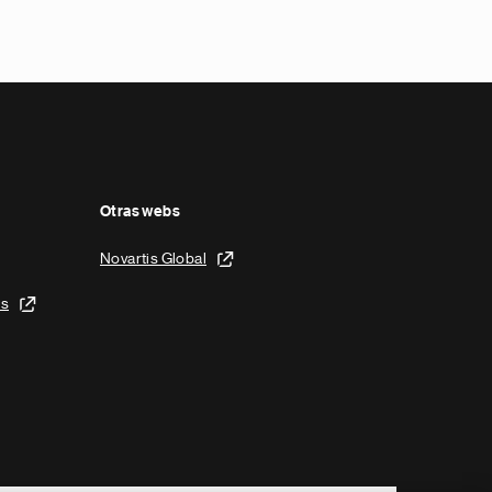
Otras webs
Novartis Global
is