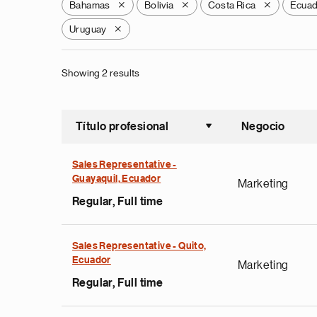
Bahamas
Bolivia
Costa Rica
Ecua
X
X
X
Uruguay
X
Showing 2 results
Título profesional
Negocio
Ordenar a
Sales Representative -
Guayaquil, Ecuador
Marketing
Regular, Full time
Sales Representative - Quito,
Ecuador
Marketing
Regular, Full time