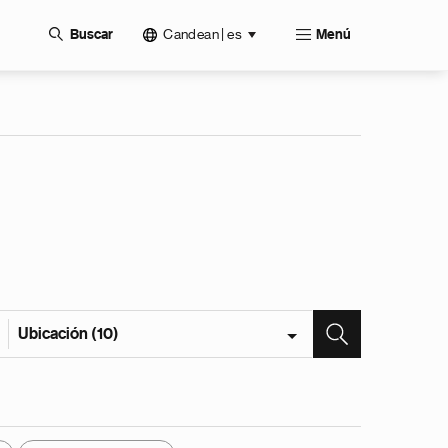
Candean | es
Buscar
Menú
Ubicación (10)