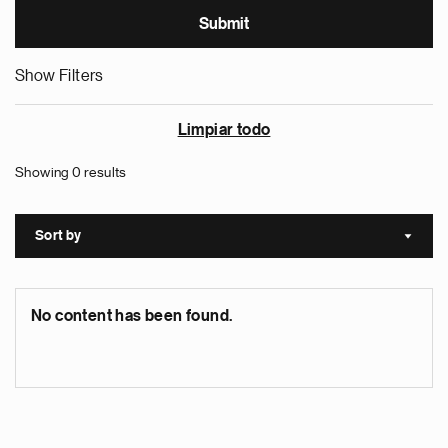
Show Filters
Limpiar todo
Showing 0 results
Sort by
Sort a
No content has been found.