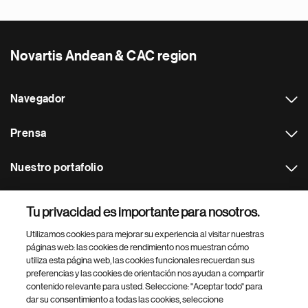
Novartis Andean & CAC region
Navegador
Prensa
Nuestro portafolio
Otras webs
Tu privacidad es importante para nosotros.
Utilizamos cookies para mejorar su experiencia al visitar nuestras
Footer Site Search
páginas web: las cookies de rendimiento nos muestran cómo
utiliza esta página web, las cookies funcionales recuerdan sus
preferencias y las cookies de orientación nos ayudan a compartir
contenido relevante para usted. Seleccione: "Aceptar todo" para
dar su consentimiento a todas las cookies, seleccione