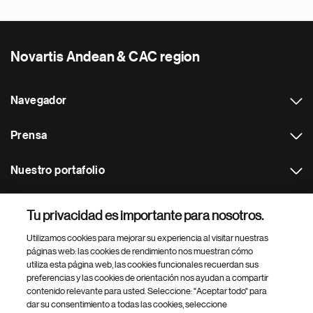
Novartis Andean & CAC region
Navegador
Prensa
Nuestro portafolio
Otras webs
Tu privacidad es importante para nosotros.
Utilizamos cookies para mejorar su experiencia al visitar nuestras
Footer Site Search
páginas web: las cookies de rendimiento nos muestran cómo
utiliza esta página web, las cookies funcionales recuerdan sus
preferencias y las cookies de orientación nos ayudan a compartir
contenido relevante para usted. Seleccione: "Aceptar todo" para
dar su consentimiento a todas las cookies, seleccione