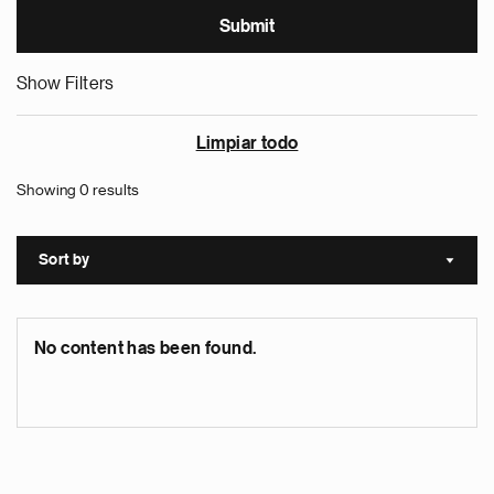
Show Filters
Limpiar todo
Showing 0 results
Sort by
Sort a
No content has been found.