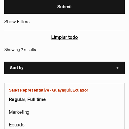
Show Filters
Limpiar todo
Showing 2 results
Sort by
Sort a
Sales Representative - Guayaquil, Ecuador
Regular, Full time
Marketing
Ecuador