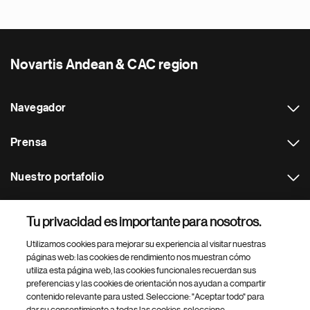
Novartis Andean & CAC region
Navegador
Prensa
Nuestro portafolio
Otras webs
Tu privacidad es importante para nosotros.
Utilizamos cookies para mejorar su experiencia al visitar nuestras
Footer Site Search
páginas web: las cookies de rendimiento nos muestran cómo
utiliza esta página web, las cookies funcionales recuerdan sus
preferencias y las cookies de orientación nos ayudan a compartir
contenido relevante para usted. Seleccione: "Aceptar todo" para
dar su consentimiento a todas las cookies, seleccione