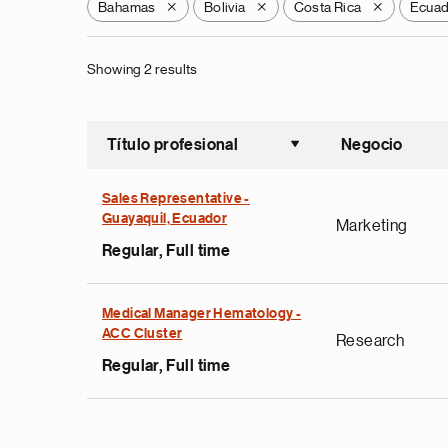
Bahamas
Bolivia
Costa Rica
Ecua
X
X
X
Showing 2 results
Título profesional
Negocio
Ordenar a
Sales Representative -
Guayaquil, Ecuador
Marketing
Regular, Full time
Medical Manager Hematology -
ACC Cluster
Research
Regular, Full time