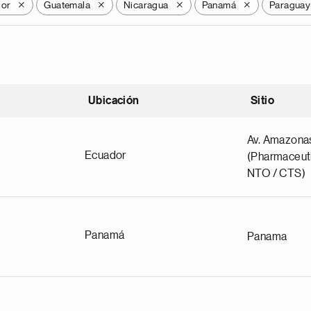
dor
Guatemala
Nicaragua
Panamá
Paraguay
X
X
X
X
Ubicación
Sitio
scendente
Av. Amazona
Ecuador
(Pharmaceuti
NTO / CTS)
Panamá
Panama