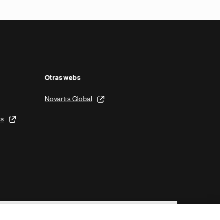
Otras webs
Novartis Global
is