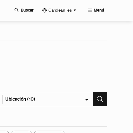
Candean | es
Buscar
Menú
Ubicación (10)