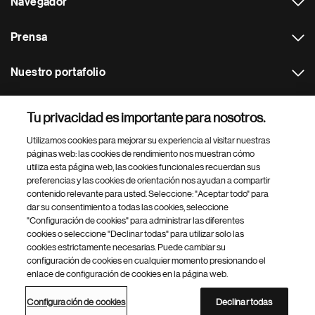
Navegador
Prensa
Nuestro portafolio
Otras webs
Tu privacidad es importante para nosotros.
Utilizamos cookies para mejorar su experiencia al visitar nuestras
Footer Site Search
páginas web: las cookies de rendimiento nos muestran cómo
utiliza esta página web, las cookies funcionales recuerdan sus
preferencias y las cookies de orientación nos ayudan a compartir
contenido relevante para usted. Seleccione: "Aceptar todo" para
dar su consentimiento a todas las cookies, seleccione
"Configuración de cookies" para administrar las diferentes
cookies o seleccione "Declinar todas" para utilizar solo las
cookies estrictamente necesarias. Puede cambiar su
Parte
© 2026 Novartis AG
configuración de cookies en cualquier momento presionando el
inferior
enlace de configuración de cookies en la página web.
Política de privacidad
Términos de uso
Accesibilidad
del
Configuración de cookies
Mapa del sitio
pie
Configuración de cookies
Declinar todas
de