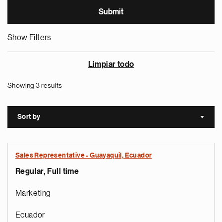
Show Filters
Limpiar todo
Showing 3 results
Sort by
Sort a
Sales Representative - Guayaquil, Ecuador
Regular, Full time
Marketing
Ecuador