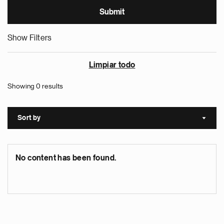
Show Filters
Limpiar todo
Showing 0 results
Sort by
Sort a
No content has been found.