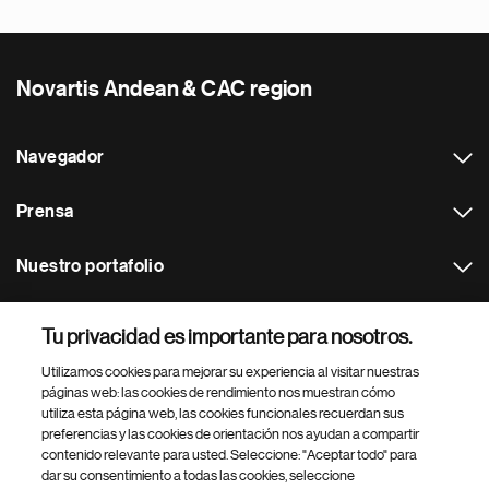
Novartis Andean & CAC region
Navegador
Prensa
Nuestro portafolio
Otras webs
Tu privacidad es importante para nosotros.
Utilizamos cookies para mejorar su experiencia al visitar nuestras
Footer Site Search
páginas web: las cookies de rendimiento nos muestran cómo
utiliza esta página web, las cookies funcionales recuerdan sus
preferencias y las cookies de orientación nos ayudan a compartir
contenido relevante para usted. Seleccione: "Aceptar todo" para
dar su consentimiento a todas las cookies, seleccione