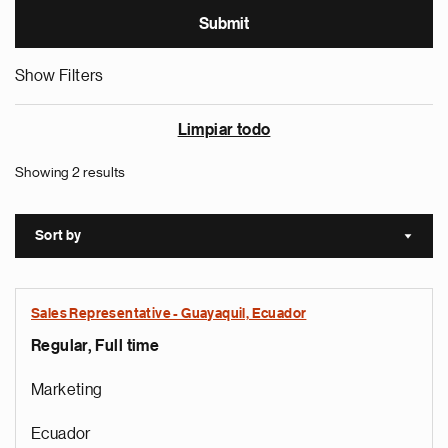
Show Filters
Limpiar todo
Showing 2 results
Sort by
Sort a
Sales Representative - Guayaquil, Ecuador
Regular, Full time
Marketing
Ecuador