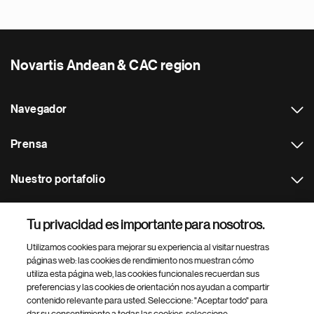
Novartis Andean & CAC region
Navegador
Prensa
Nuestro portafolio
Otras webs
Tu privacidad es importante para nosotros.
Utilizamos cookies para mejorar su experiencia al visitar nuestras
Footer Site Search
páginas web: las cookies de rendimiento nos muestran cómo
utiliza esta página web, las cookies funcionales recuerdan sus
preferencias y las cookies de orientación nos ayudan a compartir
contenido relevante para usted. Seleccione: "Aceptar todo" para
dar su consentimiento a todas las cookies, seleccione